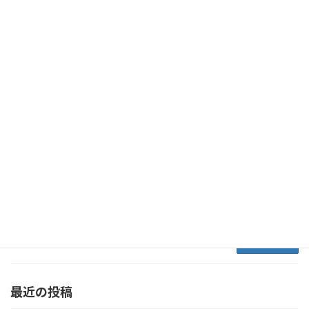
に落ちてしまったらゲームオーバーです。 どこ
をハンマーで落とすか、考えるのかポイント♪
回数を重 […]
続きを読む
伊丹スカイパーク＆伊丹市こども文化科
ブログ
学館に行ってきました！
2025年10月1日
9月27日（土）に、お出かけイベントとして
「伊丹スカイパーク」と「伊丹市立こども文化
科学館」へ行ってきました！
伊丹スカイパー
クで飛行機ウォッチング＆大型遊具 まずは、伊
丹空港のすぐそばにある伊丹スカイパークへ！
[…]
続きを読む
最近の投稿